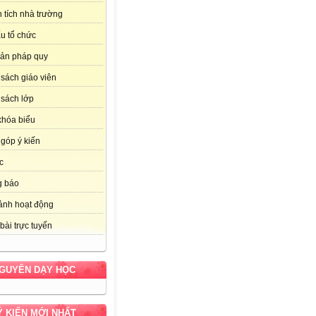
 tích nhà trường
u tổ chức
ản pháp quy
sách giáo viên
sách lớp
khóa biểu
góp ý kiến
c
g báo
ảnh hoạt động
bài trực tuyến
NGUYÊN DẠY HỌC
Ý KIẾN MỚI NHẤT