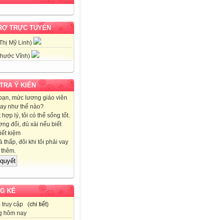
RỢ TRỰC TUYẾN
Thị Mỹ Linh)
hước Vĩnh)
 TRA Ý KIẾN
bạn, mức lương giáo viên
nay như thế nào?
hợp lý, tôi có thể sống tốt.
ng đối, đủ xài nếu biết
iết kiệm
 thấp, đôi khi tôi phải vay
thêm.
G KÊ
3
truy cập (
chi tiết
)
g hôm nay