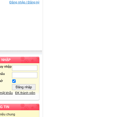
Đăng nhập / Đăng ký
 NHẬP
ruy nhập
hẩu
hớ
mật khẩu
ĐK thành viên
G TIN
thiệu chung