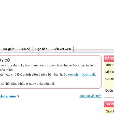
Trợ giúp
Liên hệ
Đọc báo
Liên kết web
ĐĂNG
ẦY CÔ
Tên t
c chưa đăng ký làm thành viên, vì vậy chưa thể tải được các tài liệu
 của mình.
Mật k
nhấn vào chữ
ĐK thành viên
ở phía bên trái, hoặc
xem phim hướng dẫn
Ghi n
ị có thể đăng nhập ở ngay phía bên trái.
Quên 
khóa biểu
>
Tạo bài viết mới
THÔN
Giới 