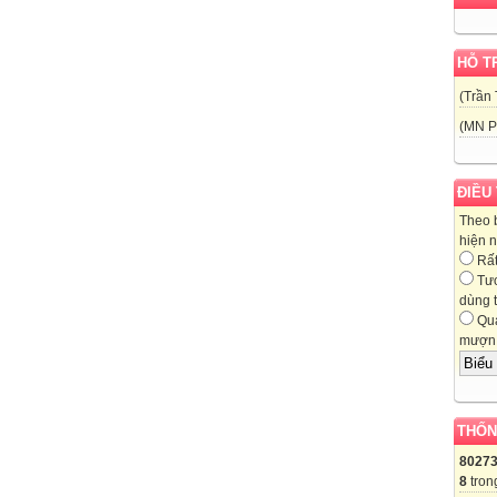
HỖ T
(Trần 
(MN P
ĐIỀU
Theo 
hiện 
Rất 
Tươ
dùng t
Quá
mượn 
THỐN
8027
8
tron