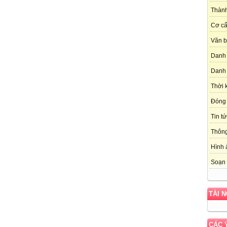
Thành
Cơ cấ
Văn b
Danh 
Danh 
Thời 
Đóng 
Tin tứ
Thôn
Hình 
Soạn 
TÀI 
CÁC 