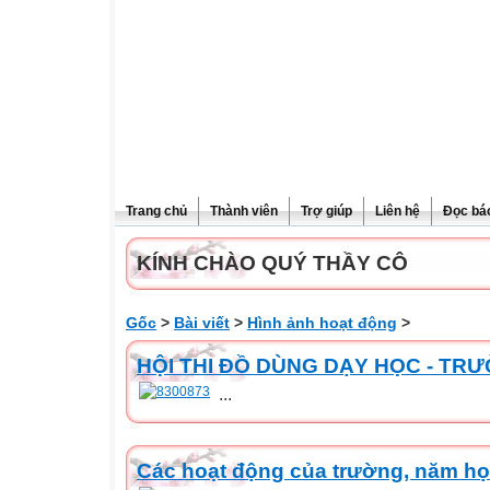
Trang chủ
Thành viên
Trợ giúp
Liên hệ
Đọc bá
KÍNH CHÀO QUÝ THẦY CÔ
Gốc
>
Bài viết
>
Hình ảnh hoạt động
>
HỘI THI ĐỒ DÙNG DẠY HỌC - TR
...
Các hoạt động của trường, năm họ